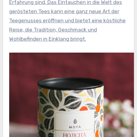
Erfahrung sind. Das Eintauchen in die Welt des
gerösteten Tees kann eine ganz neue Art der
Teegenusses eröffnen und bietet eine köstliche
Reise, die Tradition, Geschmack und
Wohlbefinden in Einklang bringt.