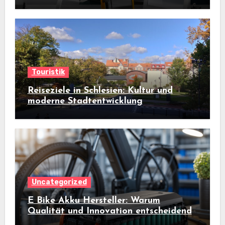
aus?
Touristik
Reiseziele in Schlesien: Kultur und
moderne Stadtentwicklung
Uncategorized
E Bike Akku Hersteller: Warum
Qualität und Innovation entscheidend
sind