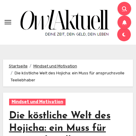
Zum
Inhalt
springen
Startseite
Mindset und Motivation
Die köstliche Welt des Hojicha: ein Muss für anspruchsvolle
Teeliebhaber
Mindset und Motivation
Die köstliche Welt des
Hojicha: ein Muss für