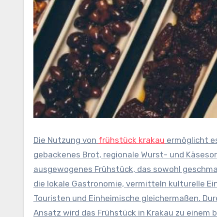
Die Nutzung von
frühstück krakau
ermöglicht es
gebackenes Brot, regionale Wurst- und Käsesort
ausgewogenes Frühstück, das sowohl geschmack
die lokale Gastronomie, vermitteln kulturelle 
Touristen und Einheimische gleichermaßen. Durc
Ansatz wird das Frühstück in Krakau zu einem