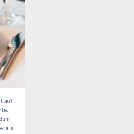
rt auf
nte,
ndum
tails,