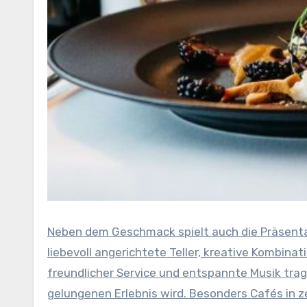
Neben dem Geschmack spielt auch die Präsentati
liebevoll angerichtete Teller, kreative Kombi
freundlicher Service und entspannte Musik tra
gelungenen Erlebnis wird. Besonders Cafés in z