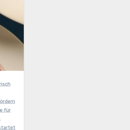
risch
fördern
e für
m
startet