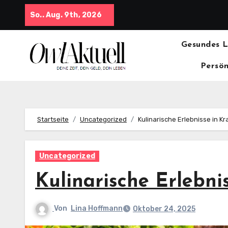
Zum
So.. Aug. 9th, 2026
Inhalt
springen
Gesundes 
Persön
Startseite
Uncategorized
Kulinarische Erlebnisse in K
Uncategorized
Kulinarische Erlebni
Von
Lina Hoffmann
Oktober 24, 2025