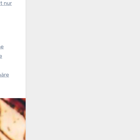
t nur
he
e
häre