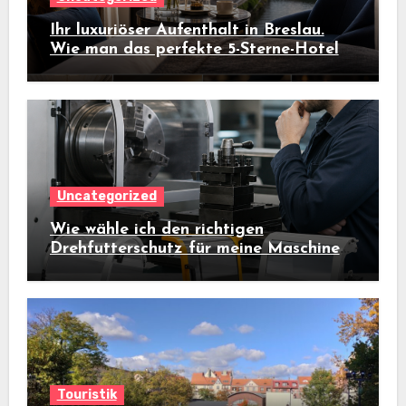
Ihr luxuriöser Aufenthalt in Breslau.
Wie man das perfekte 5-Sterne-Hotel
auswählt
Uncategorized
Wie wähle ich den richtigen
Drehfutterschutz für meine Maschine
aus?
Touristik