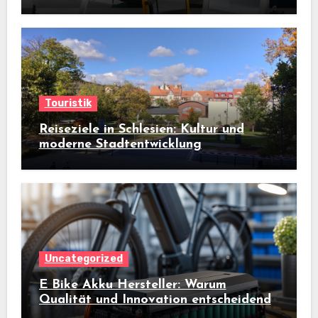
aus?
Touristik
Reiseziele in Schlesien: Kultur und
moderne Stadtentwicklung
Uncategorized
E Bike Akku Hersteller: Warum
Qualität und Innovation entscheidend
sind