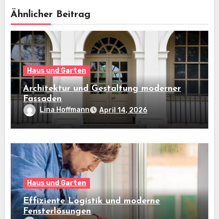
Ähnlicher Beitrag
Haus und Garten
Architektur und Gestaltung moderner
Fassaden
Lina Hoffmann
April 14, 2026
Haus und Garten
Effiziente Logistik und moderne
Fensterlösungen