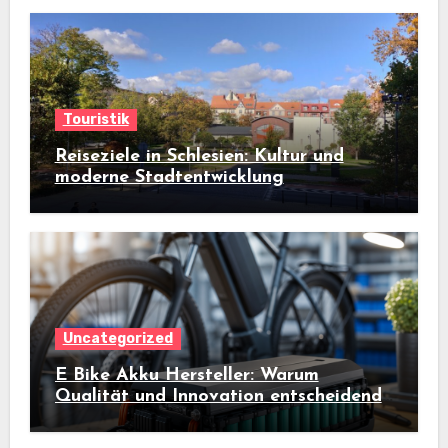
Touristik
Reiseziele in Schlesien: Kultur und
moderne Stadtentwicklung
Uncategorized
E Bike Akku Hersteller: Warum
Qualität und Innovation entscheidend
sind